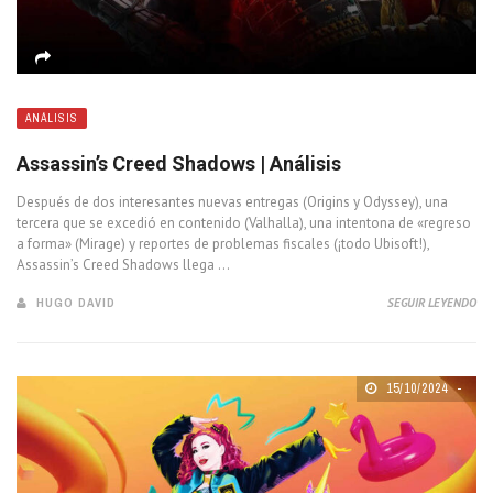
ANÁLISIS
Assassin’s Creed Shadows | Análisis
Después de dos interesantes nuevas entregas (Origins y Odyssey), una
tercera que se excedió en contenido (Valhalla), una intentona de «regreso
a forma» (Mirage) y reportes de problemas fiscales (¡todo Ubisoft!),
Assassin’s Creed Shadows llega ...
HUGO DAVID
SEGUIR LEYENDO
15/10/2024