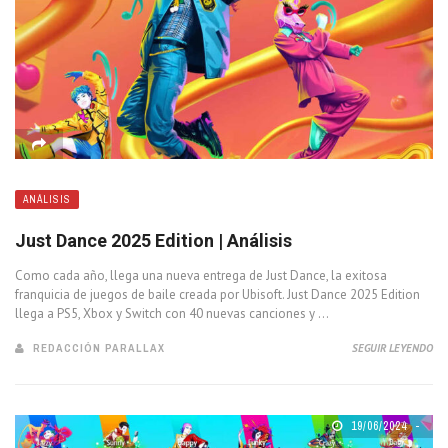
ANÁLISIS
Just Dance 2025 Edition | Análisis
Como cada año, llega una nueva entrega de Just Dance, la exitosa
franquicia de juegos de baile creada por Ubisoft. Just Dance 2025 Edition
llega a PS5, Xbox y Switch con 40 nuevas canciones y ...
REDACCIÓN PARALLAX
SEGUIR LEYENDO
19/06/2024