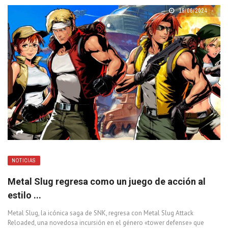
19/06/2024
NOTICIAS
Metal Slug regresa como un juego de acción al
estilo ...
Metal Slug, la icónica saga de SNK, regresa con Metal Slug Attack
Reloaded, una novedosa incursión en el género «tower defense» que