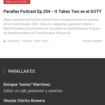
PARALLAX PODCAST
Parallax Podcast Ep.254 – It Takes Two es el GOTY
¡Nuevo episodio de Parallax Podcast! Esta semana tenemos un resumen
de los Game Awards 2021. Todas las categorías, ganadores, trailers y
World Premieres. Encuéntranos en: Suscríbete en Spotify:Parallax Podcast
en SpotifySuscríbete en iTunes:Parallax Podcast en ...
ENRIQUE "JUNIOR" MARTINEZ
SEGUIR LEYENDO
PARALLAX ES:
Enrique "Junior" Martinez
Editor en Jefe, podcaster y analista
Sheyla Chirito Romero