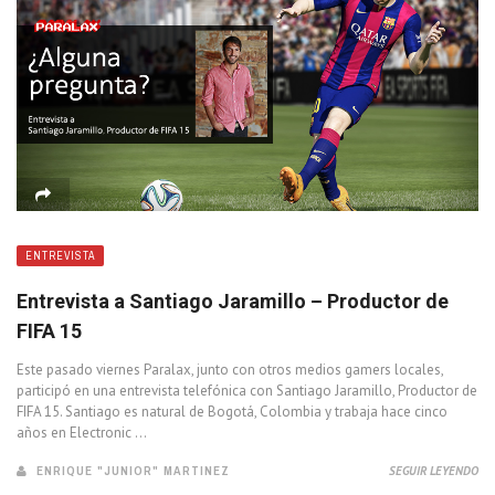
ENTREVISTA
Entrevista a Santiago Jaramillo – Productor de
FIFA 15
Este pasado viernes Paralax, junto con otros medios gamers locales,
participó en una entrevista telefónica con Santiago Jaramillo, Productor de
FIFA 15. Santiago es natural de Bogotá, Colombia y trabaja hace cinco
años en Electronic ...
ENRIQUE "JUNIOR" MARTINEZ
SEGUIR LEYENDO