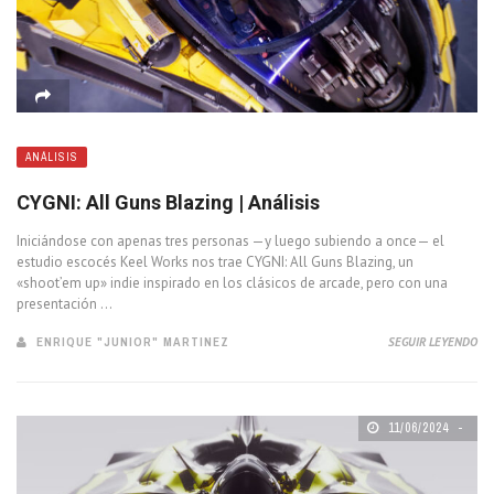
ANÁLISIS
CYGNI: All Guns Blazing | Análisis
Iniciándose con apenas tres personas —y luego subiendo a once— el
estudio escocés Keel Works nos trae CYGNI: All Guns Blazing, un
«shoot’em up» indie inspirado en los clásicos de arcade, pero con una
presentación ...
ENRIQUE "JUNIOR" MARTINEZ
SEGUIR LEYENDO
11/06/2024