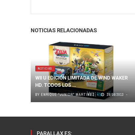
NOTICIAS RELACIONADAS
NOTICIAS
WII U EDICIÓN LIMITADA DE WIND WAKER
HD. TODOS LOS ...
BY
ENRIQUE "JUNIOR" MARTINEZ
28/08/2013
PARALLAX ES: