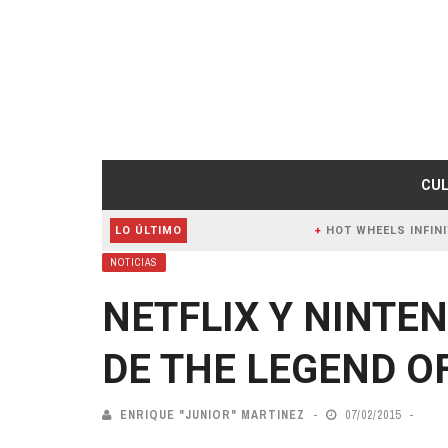
CUL
NSOLAS SWITCH Y PC
LO ÚLTIMO
HOT WHEELS INFINITE RUSH 
NOTICIAS
NETFLIX Y NINTE
DE THE LEGEND O
ENRIQUE "JUNIOR" MARTINEZ
07/02/2015