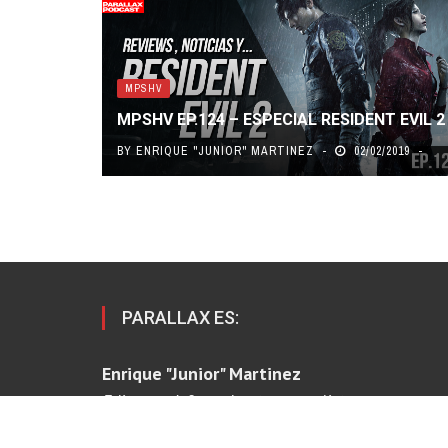
MPSHV
MPSHV EP.124 – ESPECIAL RESIDENT EVIL 2
BY
ENRIQUE "JUNIOR" MARTINEZ
02/02/2019
PARALLAX ES:
Enrique "Junior" Martinez
Editor en Jefe, podcaster y analista
Sheyla Chirito Romero