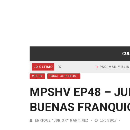
CUL
LANTE SU LANZAMIENTO
LO ÚLTIMO
PAC-MAN Y BLINK-182 EST
MPSHV
PARALLAX PODCAST
MPSHV EP48 – JU
BUENAS FRANQUI
ENRIQUE "JUNIOR" MARTINEZ
15/04/2017