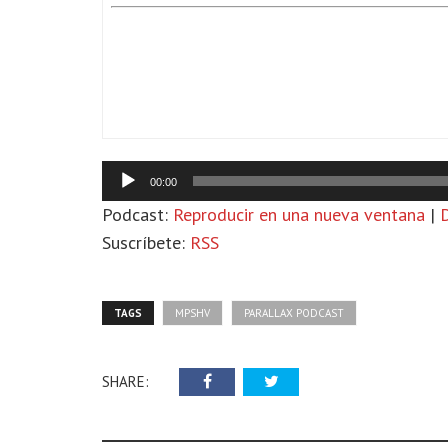
Reproductor
00:00
de
audio
Podcast:
Reproducir en una nueva ventana
|
Suscríbete:
RSS
TAGS
MPSHV
PARALLAX PODCAST
SHARE: