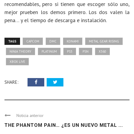
recomendables, pero si tienen que escoger sólo uno,
mejor prueben los demos primero. Los dos valen la
pena… y el tiempo de descarga e instalación.
TAGS
CAPCOM
DMC
KONAMI
METAL GEAR RISING
NINJA THEORY
PLATINUM
PS3
PSN
X360
XBOX LIVE
SHARE:
Noticia anterior
THE PHANTOM PAIN… ¿ES UN NUEVO METAL ...