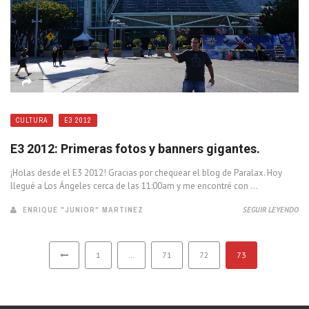
CULTURA
E3 2012
E3 2012: Primeras fotos y banners gigantes.
¡Holas desde el E3 2012! Gracias por chequear el blog de Paralax. Hoy
llegué a Los Ángeles cerca de las 11:00am y me encontré con ...
ENRIQUE "JUNIOR" MARTINEZ
SEGUIR LEYENDO
1
…
71
72
73